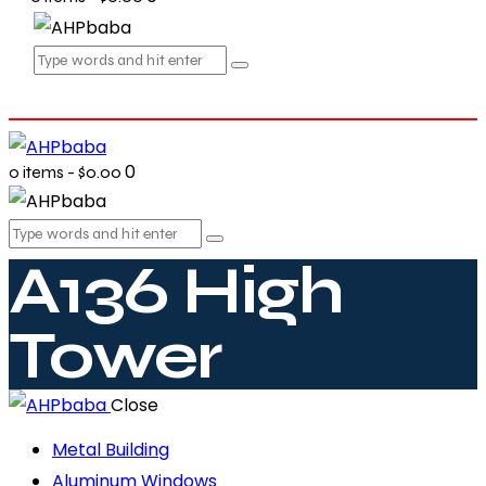
0
0 items
-
$0.00
A136 High
Tower
Close
Metal Building
Aluminum Windows