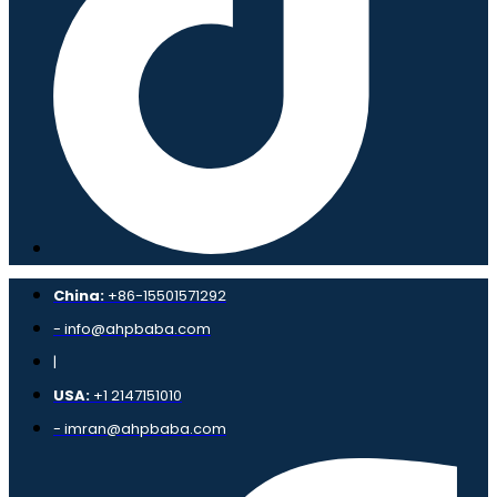
China:
+86-15501571292
- info@ahpbaba.com
|
USA:
+1 2147151010
- imran@ahpbaba.com