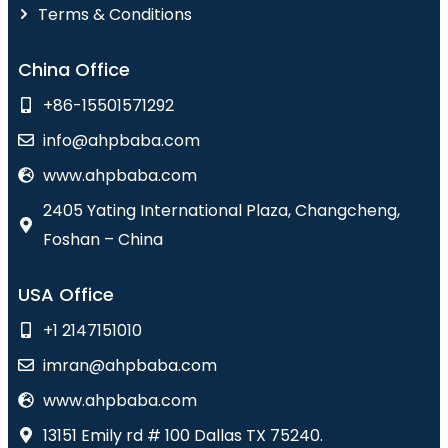
Terms & Conditions
China Office
+86-15501571292
info@ahpbaba.com
www.ahpbaba.com
2405 Yating International Plaza, Changcheng,
Foshan – China
USA Office
+1 2147151010
imran@ahpbaba.com
www.ahpbaba.com
13151 Emily rd # 100 Dallas TX 75240.