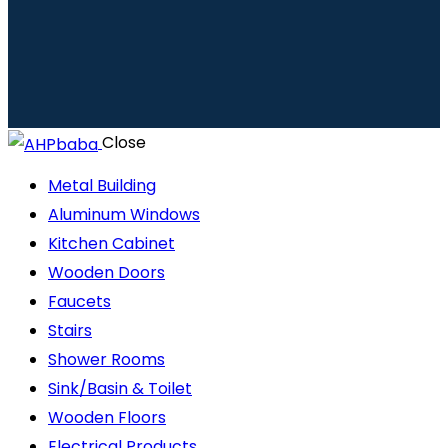
Close
Metal Building
Aluminum Windows
Kitchen Cabinet
Wooden Doors
Faucets
Stairs
Shower Rooms
Sink/Basin & Toilet
Wooden Floors
Electrical Products