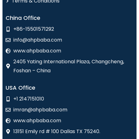
Terms & Conditions
China Office
+86-15501571292
info@ahpbaba.com
www.ahpbaba.com
2405 Yating International Plaza, Changcheng,
Foshan – China
USA Office
+1 2147151010
imran@ahpbaba.com
www.ahpbaba.com
13151 Emily rd # 100 Dallas TX 75240.