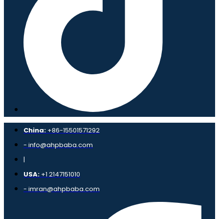
China:
+86-15501571292
- info@ahpbaba.com
|
USA:
+1 2147151010
- imran@ahpbaba.com