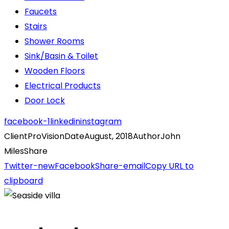
Faucets
Stairs
Shower Rooms
Sink/Basin & Toilet
Wooden Floors
Electrical Products
Door Lock
facebook-1
linkedin
instagram
Client
ProVision
Date
August, 2018
Author
John
Miles
Share
Twitter-new
Facebook
Share-email
Copy URL to
clipboard