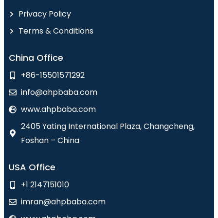
Privacy Policy
Terms & Conditions
China Office
+86-15501571292
info@ahpbaba.com
www.ahpbaba.com
2405 Yating International Plaza, Changcheng,
Foshan – China
USA Office
+1 2147151010
imran@ahpbaba.com