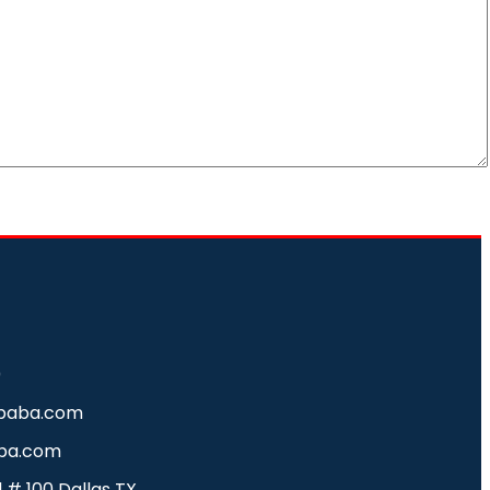
0
baba.com
ba.com
d # 100 Dallas TX