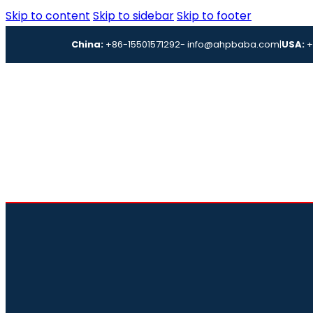
Skip to content
Skip to sidebar
Skip to footer
China:
+86-15501571292
- info@ahpbaba.com
|
USA:
+