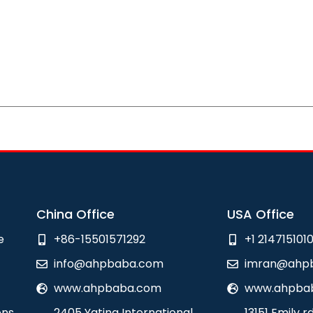
China Office
USA Office
e
+86-15501571292
+1 214715101
info@ahpbaba.com
imran@ahp
www.ahpbaba.com
www.ahpba
ons
2405 Yating International
13151 Emily r