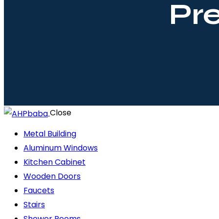
Pr
Close
Metal Building
Aluminum Windows
Kitchen Cabinet
Wooden Doors
Faucets
Stairs
Shower Rooms