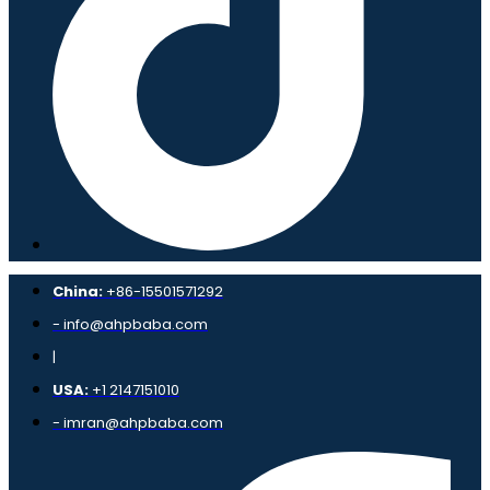
China:
+86-15501571292
- info@ahpbaba.com
|
USA:
+1 2147151010
- imran@ahpbaba.com